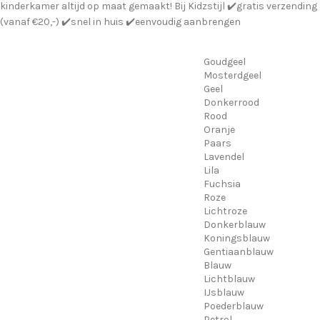
kinderkamer altijd op maat gemaakt! Bij Kidzstijl ✔️gratis verzending
(vanaf €20,-) ✔️snel in huis ✔️eenvoudig aanbrengen
Goudgeel
Mosterdgeel
Geel
Donkerrood
Rood
Oranje
Paars
Lavendel
Lila
Fuchsia
Roze
Lichtroze
Donkerblauw
Koningsblauw
Gentiaanblauw
Blauw
Lichtblauw
IJsblauw
Poederblauw
Petrol