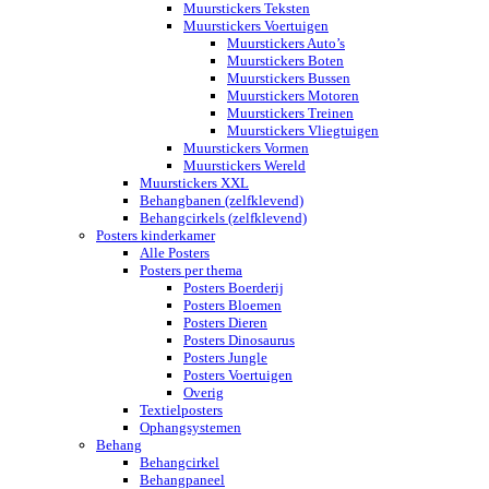
Muurstickers Teksten
Muurstickers Voertuigen
Muurstickers Auto’s
Muurstickers Boten
Muurstickers Bussen
Muurstickers Motoren
Muurstickers Treinen
Muurstickers Vliegtuigen
Muurstickers Vormen
Muurstickers Wereld
Muurstickers XXL
Behangbanen (zelfklevend)
Behangcirkels (zelfklevend)
Posters kinderkamer
Alle Posters
Posters per thema
Posters Boerderij
Posters Bloemen
Posters Dieren
Posters Dinosaurus
Posters Jungle
Posters Voertuigen
Overig
Textielposters
Ophangsystemen
Behang
Behangcirkel
Behangpaneel