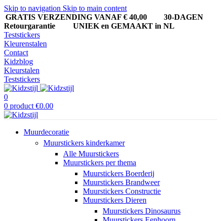
Skip to navigation
Skip to main content
GRATIS VERZENDING VANAF € 40,00
30-DAGEN
Retourgarantie UNIEK en GEMAAKT in NL
Teststickers
Kleurenstalen
Contact
Kidzblog
Kleurstalen
Teststickers
0
0
product
€
0.00
Muurdecoratie
Muurstickers kinderkamer
Alle Muurstickers
Muurstickers per thema
Muurstickers Boerderij
Muurstickers Brandweer
Muurstickers Constructie
Muurstickers Dieren
Muurstickers Dinosaurus
Muurstickers Eenhoorn