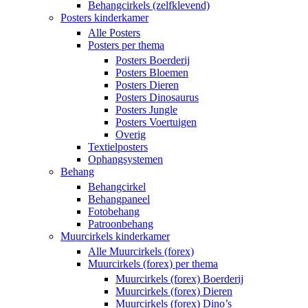
Behangcirkels (zelfklevend)
Posters kinderkamer
Alle Posters
Posters per thema
Posters Boerderij
Posters Bloemen
Posters Dieren
Posters Dinosaurus
Posters Jungle
Posters Voertuigen
Overig
Textielposters
Ophangsystemen
Behang
Behangcirkel
Behangpaneel
Fotobehang
Patroonbehang
Muurcirkels kinderkamer
Alle Muurcirkels (forex)
Muurcirkels (forex) per thema
Muurcirkels (forex) Boerderij
Muurcirkels (forex) Dieren
Muurcirkels (forex) Dino’s