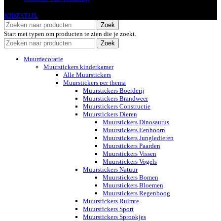
KIDZSTIJL
2024
Zoek
Start met typen om producten te zien die je zoekt.
Zoek
Muurdecoratie
Muurstickers kinderkamer
Alle Muurstickers
Muurstickers per thema
Muurstickers Boerderij
Muurstickers Brandweer
Muurstickers Constructie
Muurstickers Dieren
Muurstickers Dinosaurus
Muurstickers Eenhoorn
Muurstickers Jungledieren
Muurstickers Paarden
Muurstickers Vissen
Muurstickers Vogels
Muurstickers Natuur
Muurstickers Bomen
Muurstickers Bloemen
Muurstickers Regenboog
Muurstickers Ruimte
Muurstickers Sport
Muurstickers Sprookjes