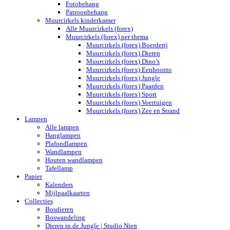
Fotobehang
Patroonbehang
Muurcirkels kinderkamer
Alle Muurcirkels (forex)
Muurcirkels (forex) per thema
Muurcirkels (forex) Boerderij
Muurcirkels (forex) Dieren
Muurcirkels (forex) Dino’s
Muurcirkels (forex) Eenhoorns
Muurcirkels (forex) Jungle
Muurcirkels (forex) Paarden
Muurcirkels (forex) Sport
Muurcirkels (forex) Voertuigen
Muurcirkels (forex) Zee en Strand
Lampen
Alle lampen
Hanglampen
Plafondlampen
Wandlampen
Houten wandlampen
Tafellamp
Papier
Kalenders
Mijlpaalkaarten
Collecties
Bosdieren
Boswandeling
Dieren in de Jungle | Studio Nien