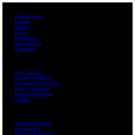
Aanbod
Muurdecoratie
Lampen
Textiel
Papier
Bobbi Beer
Aanbiedingen
Cadeautips
Informatie
Over Kidzstijl
Vacatures Kidzstijl
Algemene voorwaarden
Privacy Statement
Leveringsinformatie
Contact
Extra
Veelgestelde vragen
Kleurenstalen
Merken van Kidzstijl