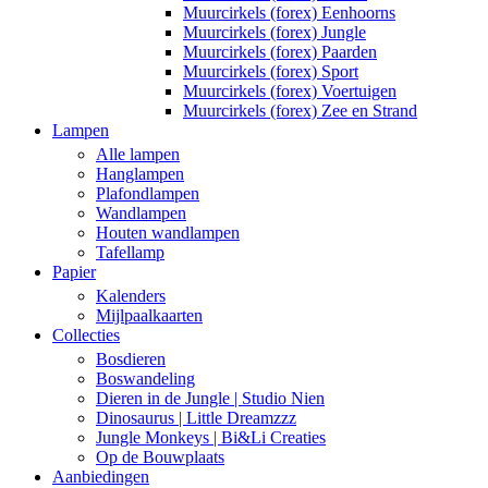
Muurcirkels (forex) Eenhoorns
Muurcirkels (forex) Jungle
Muurcirkels (forex) Paarden
Muurcirkels (forex) Sport
Muurcirkels (forex) Voertuigen
Muurcirkels (forex) Zee en Strand
Lampen
Alle lampen
Hanglampen
Plafondlampen
Wandlampen
Houten wandlampen
Tafellamp
Papier
Kalenders
Mijlpaalkaarten
Collecties
Bosdieren
Boswandeling
Dieren in de Jungle | Studio Nien
Dinosaurus | Little Dreamzzz
Jungle Monkeys | Bi&Li Creaties
Op de Bouwplaats
Aanbiedingen