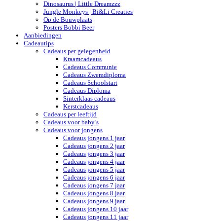
Dinosaurus | Little Dreamzzz
Jungle Monkeys | Bi&Li Creaties
Op de Bouwplaats
Posters Bobbi Beer
Aanbiedingen
Cadeautips
Cadeaus per gelegenheid
Kraamcadeaus
Cadeaus Communie
Cadeaus Zwemdiploma
Cadeaus Schoolstart
Cadeaus Diploma
Sinterklaas cadeaus
Kerstcadeaus
Cadeaus per leeftijd
Cadeaus voor baby’s
Cadeaus voor jongens
Cadeaus jongens 1 jaar
Cadeaus jongens 2 jaar
Cadeaus jongens 3 jaar
Cadeaus jongens 4 jaar
Cadeaus jongens 5 jaar
Cadeaus jongens 6 jaar
Cadeaus jongens 7 jaar
Cadeaus jongens 8 jaar
Cadeaus jongens 9 jaar
Cadeaus jongens 10 jaar
Cadeaus jongens 11 jaar