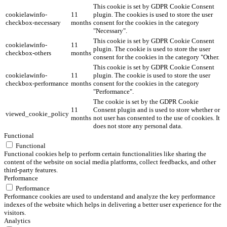
This cookie is set by GDPR Cookie Consent
cookielawinfo-
11
plugin. The cookies is used to store the user
checkbox-necessary
months
consent for the cookies in the category
"Necessary".
This cookie is set by GDPR Cookie Consent
cookielawinfo-
11
plugin. The cookie is used to store the user
checkbox-others
months
consent for the cookies in the category "Other.
This cookie is set by GDPR Cookie Consent
cookielawinfo-
11
plugin. The cookie is used to store the user
checkbox-performance
months
consent for the cookies in the category
"Performance".
The cookie is set by the GDPR Cookie
11
Consent plugin and is used to store whether or
viewed_cookie_policy
months
not user has consented to the use of cookies. It
does not store any personal data.
Functional
Functional
Functional cookies help to perform certain functionalities like sharing the
content of the website on social media platforms, collect feedbacks, and other
third-party features.
Performance
Performance
Performance cookies are used to understand and analyze the key performance
indexes of the website which helps in delivering a better user experience for the
visitors.
Analytics