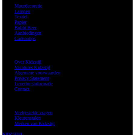
Muurdecoratie
Lampen
Textiel
Papier
Bobbi Beer
Aanbiedingen
Cadeautips
Informatie
Over Kidzstijl
Vacatures Kidzstijl
Algemene voorwaarden
Privacy Statement
Leveringsinformatie
Contact
Extra
Veelgestelde vragen
Kleurenstalen
Merken van Kidzstijl
KIDZSTIJL
2024