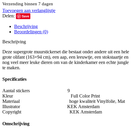
Set
Verzending binnen 7 dagen
Olifant
Toevoegen aan verlanglijstje
XL
Delen:
aantal
Save
Beschrijving
Beoordelingen (0)
Beschrijving
Deze supergrote muurstickerset die bestaat onder andere uit een hele
grote olifant (163×94 cm), een aap, een leeuwtje, een stokstaartje en
nog veel meer leuke dieren om van de kinderkamer een echte jungle
te maken.
Specificaties
Aantal stickers 9
Kleur Full Color Print
Materiaal hoge kwaliteit Vinylfolie, Mat
Illustrator KEK Amsterdam
Copyright KEK Amsterdam
Omschrijving