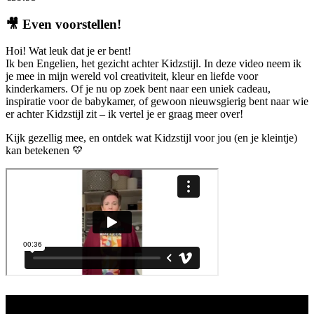
kan
gekozen
🎥
Even voorstellen!
worden
op
Hoi! Wat leuk dat je er bent!
de
Ik ben Engelien, het gezicht achter Kidzstijl. In deze video neem ik
productpagina
je mee in mijn wereld vol creativiteit, kleur en liefde voor
kinderkamers. Of je nu op zoek bent naar een uniek cadeau,
inspiratie voor de babykamer, of gewoon nieuwsgierig bent naar wie
er achter Kidzstijl zit – ik vertel je er graag meer over!
Kijk gezellig mee, en ontdek wat Kidzstijl voor jou (en je kleintje)
kan betekenen 💛
Aanbod