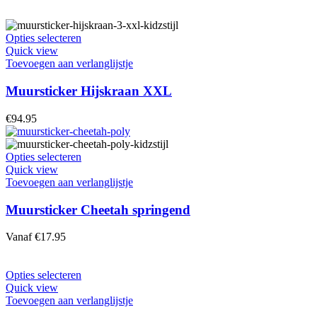
Dit
Opties selecteren
product
Quick view
heeft
Toevoegen aan verlanglijstje
meerdere
variaties.
Muursticker Hijskraan XXL
Deze
optie
€
94.95
kan
gekozen
worden
Dit
Opties selecteren
op
product
Quick view
de
heeft
Toevoegen aan verlanglijstje
productpagina
meerdere
variaties.
Muursticker Cheetah springend
Deze
optie
Vanaf
€
17.95
kan
gekozen
worden
Dit
Opties selecteren
op
product
Quick view
de
heeft
Toevoegen aan verlanglijstje
productpagina
meerdere