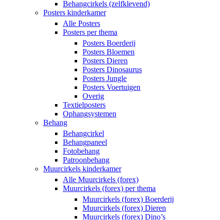
Behangcirkels (zelfklevend)
Posters kinderkamer
Alle Posters
Posters per thema
Posters Boerderij
Posters Bloemen
Posters Dieren
Posters Dinosaurus
Posters Jungle
Posters Voertuigen
Overig
Textielposters
Ophangsystemen
Behang
Behangcirkel
Behangpaneel
Fotobehang
Patroonbehang
Muurcirkels kinderkamer
Alle Muurcirkels (forex)
Muurcirkels (forex) per thema
Muurcirkels (forex) Boerderij
Muurcirkels (forex) Dieren
Muurcirkels (forex) Dino’s