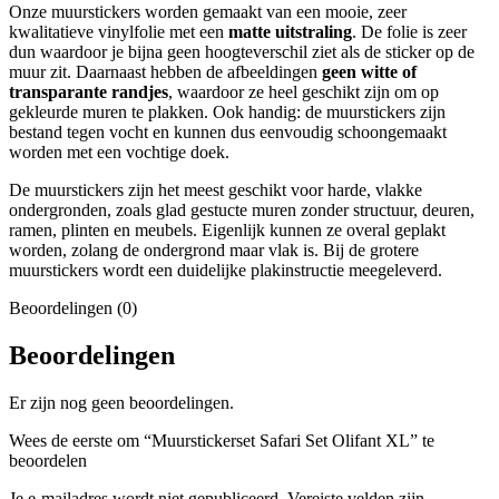
Onze muurstickers worden gemaakt van een mooie, zeer
kwalitatieve vinylfolie met een
matte uitstraling
. De folie is zeer
dun waardoor je bijna geen hoogteverschil ziet als de sticker op de
muur zit. Daarnaast hebben de afbeeldingen
geen witte of
transparante randjes
, waardoor ze heel geschikt zijn om op
gekleurde muren te plakken. Ook handig: de muurstickers zijn
bestand tegen vocht en kunnen dus eenvoudig schoongemaakt
worden met een vochtige doek.
De muurstickers zijn het meest geschikt voor harde, vlakke
ondergronden, zoals glad gestucte muren zonder structuur, deuren,
ramen, plinten en meubels. Eigenlijk kunnen ze overal geplakt
worden, zolang de ondergrond maar vlak is. Bij de grotere
muurstickers wordt een duidelijke plakinstructie meegeleverd.
Beoordelingen (0)
Beoordelingen
Er zijn nog geen beoordelingen.
Wees de eerste om “Muurstickerset Safari Set Olifant XL” te
beoordelen
Je e-mailadres wordt niet gepubliceerd.
Vereiste velden zijn