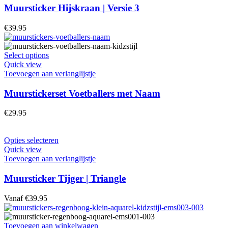
variaties.
Muursticker Hijskraan | Versie 3
Deze
optie
€
39.95
kan
gekozen
worden
Dit
Select options
op
product
Quick view
de
heeft
Toevoegen aan verlanglijstje
productpagina
meerdere
variaties.
Muurstickerset Voetballers met Naam
Deze
optie
€
29.95
kan
gekozen
worden
Dit
Opties selecteren
op
product
Quick view
de
heeft
Toevoegen aan verlanglijstje
productpagina
meerdere
variaties.
Muursticker Tijger | Triangle
Deze
optie
Vanaf
€
39.95
kan
gekozen
worden
Toevoegen aan winkelwagen