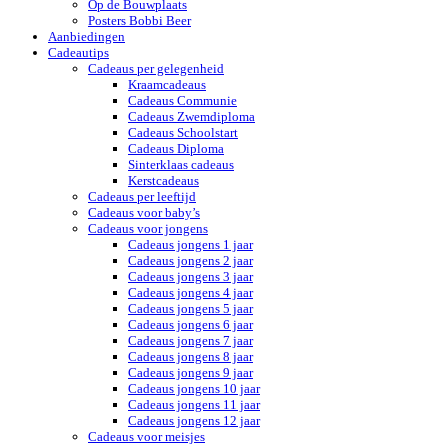
Op de Bouwplaats
Posters Bobbi Beer
Aanbiedingen
Cadeautips
Cadeaus per gelegenheid
Kraamcadeaus
Cadeaus Communie
Cadeaus Zwemdiploma
Cadeaus Schoolstart
Cadeaus Diploma
Sinterklaas cadeaus
Kerstcadeaus
Cadeaus per leeftijd
Cadeaus voor baby’s
Cadeaus voor jongens
Cadeaus jongens 1 jaar
Cadeaus jongens 2 jaar
Cadeaus jongens 3 jaar
Cadeaus jongens 4 jaar
Cadeaus jongens 5 jaar
Cadeaus jongens 6 jaar
Cadeaus jongens 7 jaar
Cadeaus jongens 8 jaar
Cadeaus jongens 9 jaar
Cadeaus jongens 10 jaar
Cadeaus jongens 11 jaar
Cadeaus jongens 12 jaar
Cadeaus voor meisjes