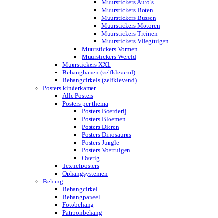
Muurstickers Auto’s
Muurstickers Boten
Muurstickers Bussen
Muurstickers Motoren
Muurstickers Treinen
Muurstickers Vliegtuigen
Muurstickers Vormen
Muurstickers Wereld
Muurstickers XXL
Behangbanen (zelfklevend)
Behangcirkels (zelfklevend)
Posters kinderkamer
Alle Posters
Posters per thema
Posters Boerderij
Posters Bloemen
Posters Dieren
Posters Dinosaurus
Posters Jungle
Posters Voertuigen
Overig
Textielposters
Ophangsystemen
Behang
Behangcirkel
Behangpaneel
Fotobehang
Patroonbehang