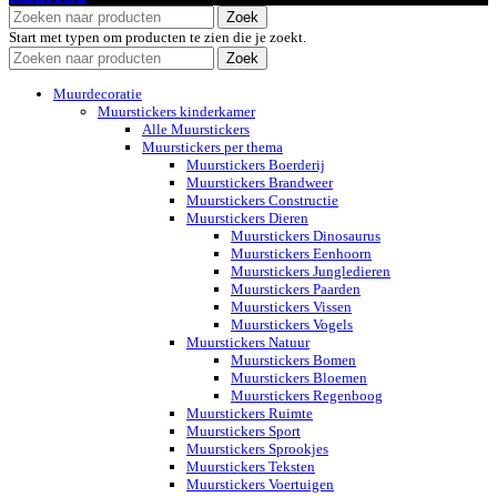
Zoek
Start met typen om producten te zien die je zoekt.
Zoek
Muurdecoratie
Muurstickers kinderkamer
Alle Muurstickers
Muurstickers per thema
Muurstickers Boerderij
Muurstickers Brandweer
Muurstickers Constructie
Muurstickers Dieren
Muurstickers Dinosaurus
Muurstickers Eenhoorn
Muurstickers Jungledieren
Muurstickers Paarden
Muurstickers Vissen
Muurstickers Vogels
Muurstickers Natuur
Muurstickers Bomen
Muurstickers Bloemen
Muurstickers Regenboog
Muurstickers Ruimte
Muurstickers Sport
Muurstickers Sprookjes
Muurstickers Teksten
Muurstickers Voertuigen