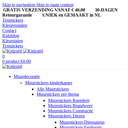
Skip to navigation
Skip to main content
GRATIS VERZENDING VANAF € 40,00
30-DAGEN
Retourgarantie UNIEK en GEMAAKT in NL
Teststickers
Kleurenstalen
Contact
Kidzblog
Kleurstalen
Teststickers
0
0
product
€
0.00
Muurdecoratie
Muurstickers kinderkamer
Alle Muurstickers
Muurstickers per thema
Muurstickers Boerderij
Muurstickers Brandweer
Muurstickers Constructie
Muurstickers Dieren
Muurstickers Dinosaurus
Muurstickers Eenhoorn