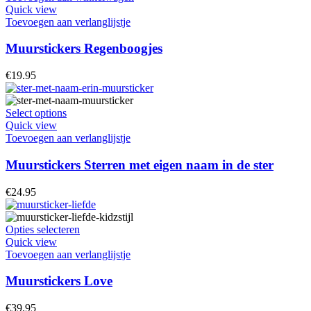
op
Quick view
de
Toevoegen aan verlanglijstje
productpagina
Muurstickers Regenboogjes
€
19.95
Dit
Select options
product
Quick view
heeft
Toevoegen aan verlanglijstje
meerdere
variaties.
Muurstickers Sterren met eigen naam in de ster
Deze
optie
€
24.95
kan
gekozen
worden
Dit
Opties selecteren
op
product
Quick view
de
heeft
Toevoegen aan verlanglijstje
productpagina
meerdere
variaties.
Muurstickers Love
Deze
optie
€
39.95