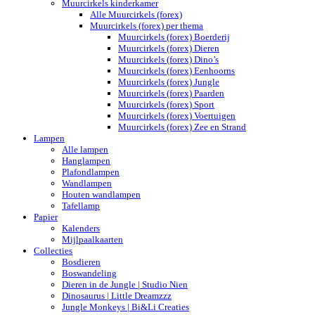
Muurcirkels kinderkamer
Alle Muurcirkels (forex)
Muurcirkels (forex) per thema
Muurcirkels (forex) Boerderij
Muurcirkels (forex) Dieren
Muurcirkels (forex) Dino’s
Muurcirkels (forex) Eenhoorns
Muurcirkels (forex) Jungle
Muurcirkels (forex) Paarden
Muurcirkels (forex) Sport
Muurcirkels (forex) Voertuigen
Muurcirkels (forex) Zee en Strand
Lampen
Alle lampen
Hanglampen
Plafondlampen
Wandlampen
Houten wandlampen
Tafellamp
Papier
Kalenders
Mijlpaalkaarten
Collecties
Bosdieren
Boswandeling
Dieren in de Jungle | Studio Nien
Dinosaurus | Little Dreamzzz
Jungle Monkeys | Bi&Li Creaties