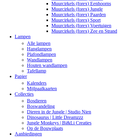
Muurcirkels (forex) Eenhoorns
Muurcirkels (forex) Jungle
Muurcirkels (forex) Paarden
Muurcirkels (forex) Sport
Muurcirkels (forex) Voertuigen
Muurcirkels (forex) Zee en Strand
Lampen
Alle lampen
Hanglampen
Plafondlampen
Wandlampen
Houten wandlampen
Tafellamp
Papier
Kalenders
Mijlpaalkaarten
Collecties
Bosdieren
Boswandeling
Dieren in de Jungle | Studio Nien
Dinosaurus | Little Dreamzzz
Jungle Monkeys | Bi&Li Creaties
Op de Bouwplaats
Aanbiedingen