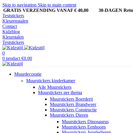
Skip to navigation
Skip to main content
GRATIS VERZENDING VANAF € 40,00
30-DAGEN Ret
Teststickers
Kleurenstalen
Contact
Kidzblog
Kleurstalen
Teststickers
0
0
product
€
0.00
Muurdecoratie
Muurstickers kinderkamer
Alle Muurstickers
Muurstickers per thema
Muurstickers Boerderij
Muurstickers Brandweer
Muurstickers Constructie
Muurstickers Dieren
Muurstickers Dinosaurus
Muurstickers Eenhoorn
Muurstickers Jungledieren