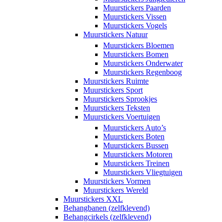
Muurstickers Paarden
Muurstickers Vissen
Muurstickers Vogels
Muurstickers Natuur
Muurstickers Bloemen
Muurstickers Bomen
Muurstickers Onderwater
Muurstickers Regenboog
Muurstickers Ruimte
Muurstickers Sport
Muurstickers Sprookjes
Muurstickers Teksten
Muurstickers Voertuigen
Muurstickers Auto’s
Muurstickers Boten
Muurstickers Bussen
Muurstickers Motoren
Muurstickers Treinen
Muurstickers Vliegtuigen
Muurstickers Vormen
Muurstickers Wereld
Muurstickers XXL
Behangbanen (zelfklevend)
Behangcirkels (zelfklevend)