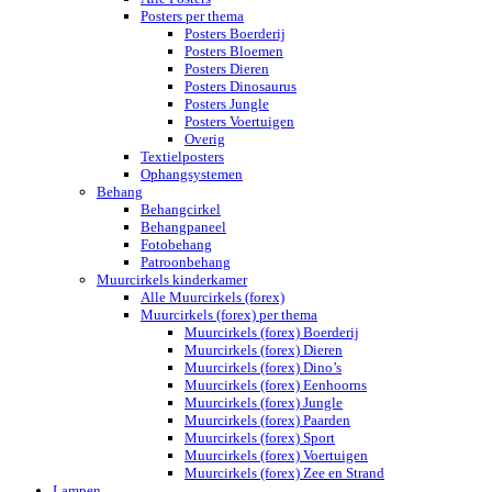
Posters per thema
Posters Boerderij
Posters Bloemen
Posters Dieren
Posters Dinosaurus
Posters Jungle
Posters Voertuigen
Overig
Textielposters
Ophangsystemen
Behang
Behangcirkel
Behangpaneel
Fotobehang
Patroonbehang
Muurcirkels kinderkamer
Alle Muurcirkels (forex)
Muurcirkels (forex) per thema
Muurcirkels (forex) Boerderij
Muurcirkels (forex) Dieren
Muurcirkels (forex) Dino’s
Muurcirkels (forex) Eenhoorns
Muurcirkels (forex) Jungle
Muurcirkels (forex) Paarden
Muurcirkels (forex) Sport
Muurcirkels (forex) Voertuigen
Muurcirkels (forex) Zee en Strand
Lampen