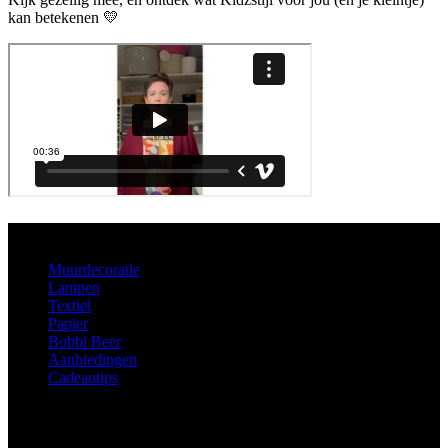
kan betekenen 💛
Aanbod
Muurdecoratie
Lampen
Textiel
Papier
Bobbi Beer
Aanbiedingen
Cadeautips
Informatie