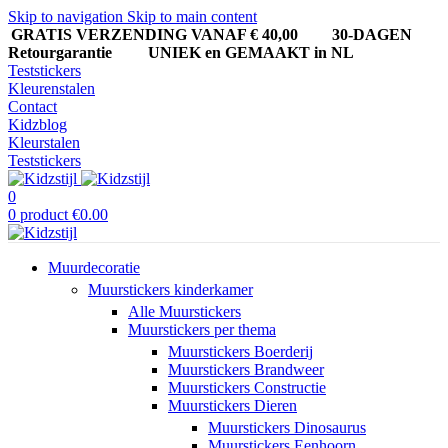
Skip to navigation
Skip to main content
GRATIS VERZENDING VANAF € 40,00
30-DAGEN
Retourgarantie UNIEK en GEMAAKT in NL
Teststickers
Kleurenstalen
Contact
Kidzblog
Kleurstalen
Teststickers
0
0
product
€
0.00
Muurdecoratie
Muurstickers kinderkamer
Alle Muurstickers
Muurstickers per thema
Muurstickers Boerderij
Muurstickers Brandweer
Muurstickers Constructie
Muurstickers Dieren
Muurstickers Dinosaurus
Muurstickers Eenhoorn