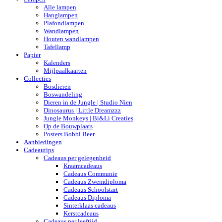
Alle lampen
Hanglampen
Plafondlampen
Wandlampen
Houten wandlampen
Tafellamp
Papier
Kalenders
Mijlpaalkaarten
Collecties
Bosdieren
Boswandeling
Dieren in de Jungle | Studio Nien
Dinosaurus | Little Dreamzzz
Jungle Monkeys | Bi&Li Creaties
Op de Bouwplaats
Posters Bobbi Beer
Aanbiedingen
Cadeautips
Cadeaus per gelegenheid
Kraamcadeaus
Cadeaus Communie
Cadeaus Zwemdiploma
Cadeaus Schoolstart
Cadeaus Diploma
Sinterklaas cadeaus
Kerstcadeaus
Cadeaus per leeftijd