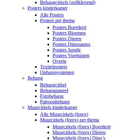
Behangcirkels (zelfklevend)
Posters kinderkamer
Alle Posters
Posters per thema
Posters Boerderij
Posters Bloemen
Posters Dieren
Posters Dinosaurus
Posters Jungle
Posters Voertuigen
Overig
Textielposters
Ophangsystemen
Behang
Behangcirkel
Behangpaneel
Fotobehang
Patroonbehang
Muurcirkels kinderkamer
Alle Muurcirkels (forex)
Muurcirkels (forex) per thema
Muurcirkels (forex) Boerderij
Muurcirkels (forex) Dieren
Muurcirkels (forex) Dino’s