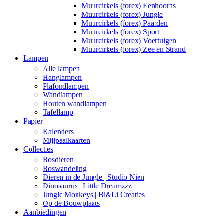
Muurcirkels (forex) Eenhoorns
Muurcirkels (forex) Jungle
Muurcirkels (forex) Paarden
Muurcirkels (forex) Sport
Muurcirkels (forex) Voertuigen
Muurcirkels (forex) Zee en Strand
Lampen
Alle lampen
Hanglampen
Plafondlampen
Wandlampen
Houten wandlampen
Tafellamp
Papier
Kalenders
Mijlpaalkaarten
Collecties
Bosdieren
Boswandeling
Dieren in de Jungle | Studio Nien
Dinosaurus | Little Dreamzzz
Jungle Monkeys | Bi&Li Creaties
Op de Bouwplaats
Aanbiedingen