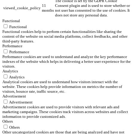
The cookie is set by the GDPR Cookie
11
Consent plugin and is used to store whether or
viewed_cookie_policy
months
not user has consented to the use of cookies. It
does not store any personal data.
Functional
Functional
Functional cookies help to perform certain functionalities like sharing the
content of the website on social media platforms, collect feedbacks, and other
third-party features.
Performance
Performance
Performance cookies are used to understand and analyze the key performance
indexes of the website which helps in delivering a better user experience for the
visitors.
Analytics
Analytics
Analytical cookies are used to understand how visitors interact with the
website. These cookies help provide information on metrics the number of
visitors, bounce rate, traffic source, etc.
Advertisement
Advertisement
Advertisement cookies are used to provide visitors with relevant ads and
marketing campaigns. These cookies track visitors across websites and collect
information to provide customized ads.
Others
Others
Other uncategorized cookies are those that are being analyzed and have not