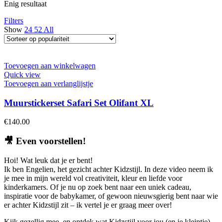
Enig resultaat
Filters
Show
24
52
All
Toevoegen aan winkelwagen
Quick view
Toevoegen aan verlanglijstje
Muurstickerset Safari Set Olifant XL
€
140.00
🎥
Even voorstellen!
Hoi! Wat leuk dat je er bent!
Ik ben Engelien, het gezicht achter Kidzstijl. In deze video neem ik
je mee in mijn wereld vol creativiteit, kleur en liefde voor
kinderkamers. Of je nu op zoek bent naar een uniek cadeau,
inspiratie voor de babykamer, of gewoon nieuwsgierig bent naar wie
er achter Kidzstijl zit – ik vertel je er graag meer over!
Kijk gezellig mee, en ontdek wat Kidzstijl voor jou (en je kleintje)