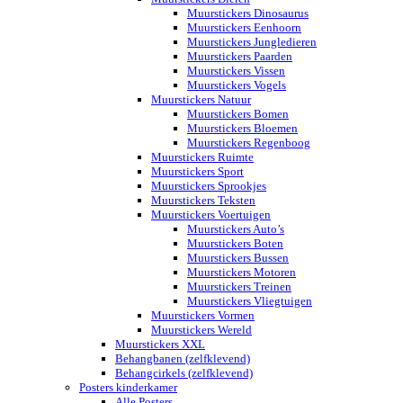
Muurstickers Dinosaurus
Muurstickers Eenhoorn
Muurstickers Jungledieren
Muurstickers Paarden
Muurstickers Vissen
Muurstickers Vogels
Muurstickers Natuur
Muurstickers Bomen
Muurstickers Bloemen
Muurstickers Regenboog
Muurstickers Ruimte
Muurstickers Sport
Muurstickers Sprookjes
Muurstickers Teksten
Muurstickers Voertuigen
Muurstickers Auto’s
Muurstickers Boten
Muurstickers Bussen
Muurstickers Motoren
Muurstickers Treinen
Muurstickers Vliegtuigen
Muurstickers Vormen
Muurstickers Wereld
Muurstickers XXL
Behangbanen (zelfklevend)
Behangcirkels (zelfklevend)
Posters kinderkamer
Alle Posters