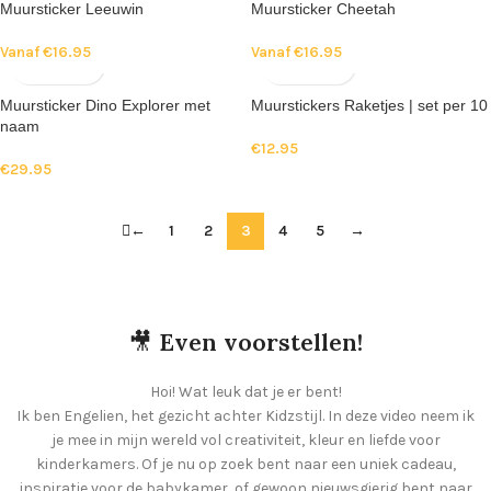
Muursticker Leeuwin
Muursticker Cheetah
Vanaf
€
16.95
Vanaf
€
16.95
Muursticker Dino Explorer met
Muurstickers Raketjes | set per 10
naam
€
12.95
€
29.95
←
1
2
3
4
5
→
🎥
Even voorstellen!
Hoi! Wat leuk dat je er bent!
Ik ben Engelien, het gezicht achter Kidzstijl. In deze video neem ik
je mee in mijn wereld vol creativiteit, kleur en liefde voor
kinderkamers. Of je nu op zoek bent naar een uniek cadeau,
inspiratie voor de babykamer, of gewoon nieuwsgierig bent naar