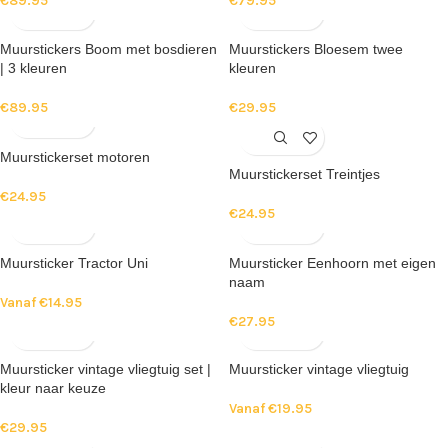
€
89.95
€
79.95
Muurstickers Boom met bosdieren
Muurstickers Bloesem twee
| 3 kleuren
kleuren
€
89.95
€
29.95
Muurstickerset motoren
Muurstickerset Treintjes
€
24.95
€
24.95
Muursticker Tractor Uni
Muursticker Eenhoorn met eigen
naam
Vanaf
€
14.95
€
27.95
Muursticker vintage vliegtuig set |
Muursticker vintage vliegtuig
kleur naar keuze
Vanaf
€
19.95
€
29.95