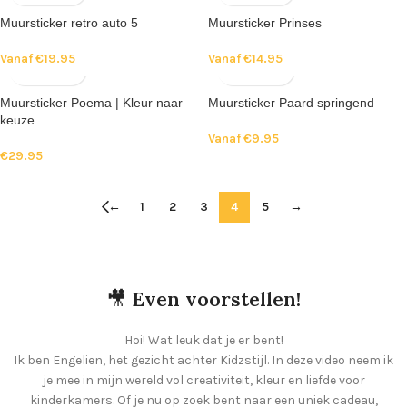
Muursticker retro auto 5
Muursticker Prinses
Vanaf
€
19.95
Vanaf
€
14.95
Muursticker Poema | Kleur naar
Muursticker Paard springend
keuze
Vanaf
€
9.95
€
29.95
←
1
2
3
4
5
→
🎥
Even voorstellen!
Hoi! Wat leuk dat je er bent!
Ik ben Engelien, het gezicht achter Kidzstijl. In deze video neem ik
je mee in mijn wereld vol creativiteit, kleur en liefde voor
kinderkamers. Of je nu op zoek bent naar een uniek cadeau,